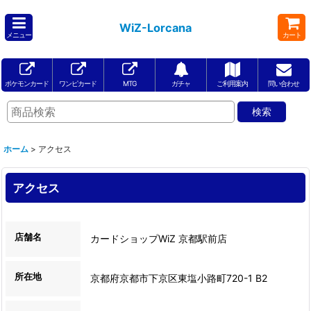
WiZ-Lorcana
メニュー
カート
ポケモンカード
ワンピカード
MTG
ガチャ
ご利用案内
問い合わせ
ホーム
>
アクセス
アクセス
店舗名
カードショップWiZ 京都駅前店
所在地
京都府京都市下京区東塩小路町720-1 B2