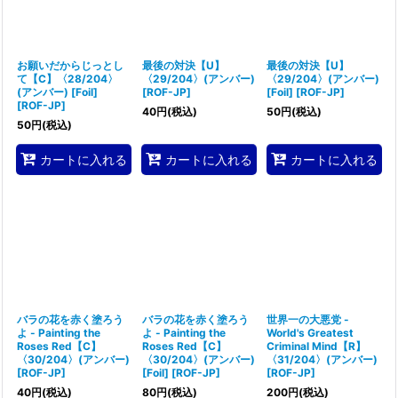
お願いだからじっとし
最後の対決【U】
最後の対決【U】
て【C】〈28/204〉
〈29/204〉(アンバー)
〈29/204〉(アンバー)
(アンバー) [Foil]
[
ROF-JP
]
[Foil]
[
ROF-JP
]
[
ROF-JP
]
40
円
(税込)
50
円
(税込)
50
円
(税込)
カートに入れる
カートに入れる
カートに入れる
バラの花を赤く塗ろう
バラの花を赤く塗ろう
世界一の大悪党 -
よ - Painting the
よ - Painting the
World's Greatest
Roses Red【C】
Roses Red【C】
Criminal Mind【R】
〈30/204〉(アンバー)
〈30/204〉(アンバー)
〈31/204〉(アンバー)
[
ROF-JP
]
[Foil]
[
ROF-JP
]
[
ROF-JP
]
40
円
(税込)
80
円
(税込)
200
円
(税込)