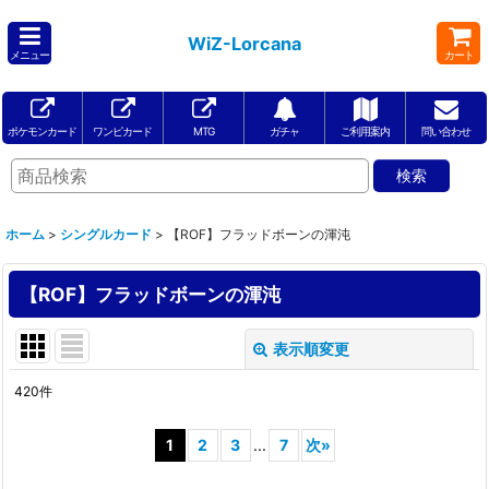
WiZ-Lorcana
メニュー
カート
ポケモンカード
ワンピカード
MTG
ガチャ
ご利用案内
問い合わせ
ホーム
>
シングルカード
>
【ROF】フラッドボーンの渾沌
【ROF】フラッドボーンの渾沌
表示順変更
閉じる
420
件
表示数
:
1
2
3
...
7
次
»
在庫あり