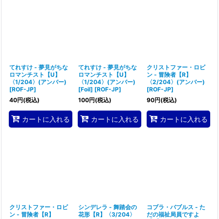
並び順
:
絞り込む
てれすけ - 夢見がちな
てれすけ - 夢見がちな
クリストファー・ロビ
ロマンチスト【U】
ロマンチスト【U】
ン - 冒険者【R】
〈1/204〉(アンバー)
〈1/204〉(アンバー)
〈2/204〉(アンバー)
[
ROF-JP
]
[Foil]
[
ROF-JP
]
[
ROF-JP
]
40
円
(税込)
100
円
(税込)
90
円
(税込)
カートに入れる
カートに入れる
カートに入れる
クリストファー・ロビ
シンデレラ - 舞踏会の
コブラ・バブルス - た
ン - 冒険者【R】
花形【R】〈3/204〉
だの福祉局員ですよ