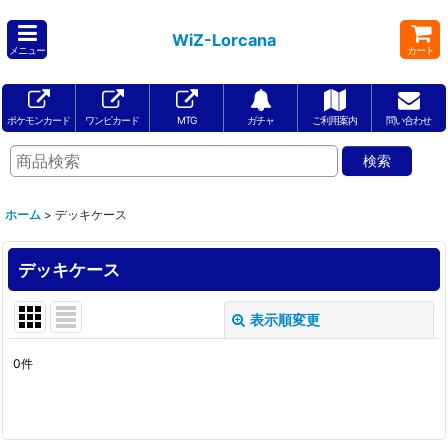
WiZ-Lorcana
メニュー
カート
ポケモンカード
ワンピカード
MTG
ガチャ
ご利用案内
問い合わせ
ホーム
>
デッキケース
デッキケース
表示順変更
閉じる
0
件
表示数
:
在庫あり