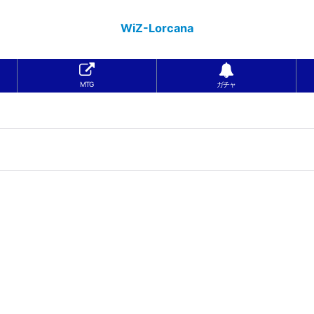
WiZ-Lorcana
MTG
ガチャ