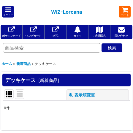
WiZ-Lorcana
メニュー
カート
ポケモンカード
ワンピカード
MTG
ガチャ
ご利用案内
問い合わせ
ホーム
>
新着商品
>
デッキケース
デッキケース
[
新着商品
]
表示順変更
閉じる
0
件
表示数
:
在庫あり