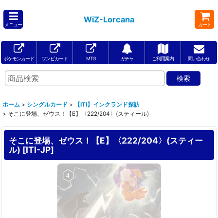
WiZ-Lorcana
メニュー
カート
ポケモンカード
ワンピカード
MTG
ガチャ
ご利用案内
問い合わせ
ホーム
>
シングルカード
>
【ITI】インクランド探訪
>
そこに登場、ゼウス！【E】〈222/204〉(スティール)
そこに登場、ゼウス！【E】〈222/204〉(スティー
ル)
[
ITI-JP
]