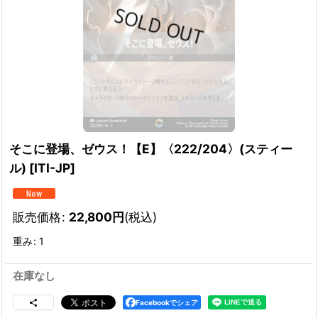
そこに登場、ゼウス！【E】〈222/204〉(スティー
ル)
[
ITI-JP
]
販売価格
:
22,800
円
(税込)
重み
:
1
在庫なし
Facebookでシェア