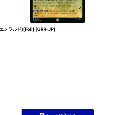
ラルド)[Foil]
[
URR-JP
]