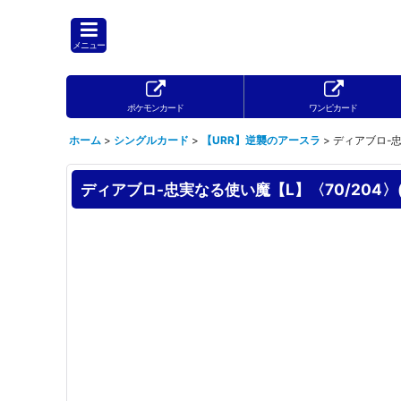
メニュー
ポケモンカード
ワンピカード
ホーム
>
シングルカード
>
【URR】逆襲のアースラ
>
ディアブロ-忠実
ディアブロ-忠実なる使い魔【L】〈70/204〉(エ