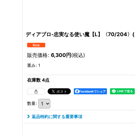
ディアブロ-忠実なる使い魔【L】〈70/204〉(エメ
販売価格
:
6,300
円
(税込)
重み
:
1
在庫数 4点
Facebookでシェア
数量
:
返品特約に関する重要事項