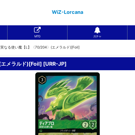
WiZ-Lorcana
MTG
ガチャ
なる使い魔【L】〈70/204〉(エメラルド)[Foil]
メラルド)[Foil]
[
URR-JP
]