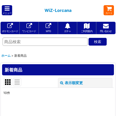
WiZ-Lorcana
メニュー
カート
ポケモンカード
ワンピカード
MTG
ガチャ
ご利用案内
問い合わせ
ホーム
>
新着商品
新着商品
表示順変更
閉じる
10
件
表示数
:
在庫あり