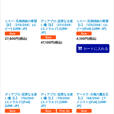
並び順
:
絞り込む
シスー-兄弟姉妹の希望
ディアブロ-忠実なる使
シスー-兄弟姉妹の希望
【E】〈215/204〉(ル
い魔【E】〈211/204〉
【L】〈125/204〉(ル
ビー)
[
URR-JP
]
(エメラルド)
[
URR-
ビー)[Foil]
[
URR-JP
]
JP
]
27,800
円
(税込)
4,100
円
(税込)
47,100
円
(税込)
カートに入れる
ディアブロ-忠実なる使
ディアブロ-忠実なる使
アースラ-大海の魔女王
い魔【L】〈70/204〉
い魔【L】〈70/204〉
【L】〈58/204〉(ア
(エメラルド)[Foil]
(エメラルド)
[
URR-
メジスト)[Foil]
[
URR-
[
URR-JP
]
JP
]
JP
]