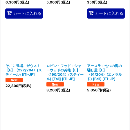
6,300
円
(税込)
5,900
円
(税込)
350
円
(税込)
カートに入れる
カートに入れる
そこに登場、ゼウス！
ロビン・フッド - シャ
アースラ - 七つの海の
【E】〈222/204〉(ス
ーウッドの英雄【L】
騙し屋【L】
ティール)
[
ITI-JP
]
〈190/204〉(スティー
〈91/204〉(エメラル
ル) [Foil]
[
ITI-JP
]
ド) [Foil]
[
ITI-JP
]
22,800
円
(税込)
3,200
円
(税込)
5,050
円
(税込)